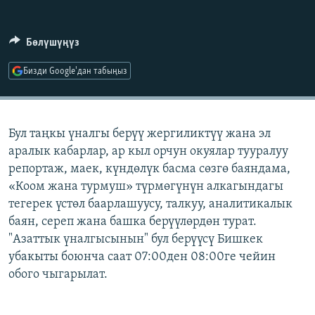
ОНЛАЙН ШЕРИНЕ
ЭЖЕ-СИҢДИЛЕР
АЗАТТЫК+
Бөлүшүңүз
ЫҢГАЙСЫЗ СУРООЛОР
Бизди Google'дан табыңыз
ЭЕ/АРнун бардык сайттары
Бул таңкы үналгы берүү жергиликтүү жана эл
аралык кабарлар, ар кыл орчун окуялар тууралуу
репортаж, маек, күндөлүк басма сөзгө баяндама,
«Коом жана турмуш» түрмөгүнүн алкагындагы
тегерек үстөл баарлашуусу, талкуу, аналитикалык
баян, сереп жана башка берүүлөрдөн турат.
"Азаттык үналгысынын" бул берүүсү Бишкек
убакыты боюнча саат 07:00ден 08:00ге чейин
обого чыгарылат.