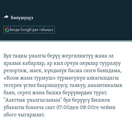
ОНЛАЙН ШЕРИНЕ
ЭЖЕ-СИҢДИЛЕР
АЗАТТЫК+
Бөлүшүңүз
ЫҢГАЙСЫЗ СУРООЛОР
Бизди Google'дан табыңыз
ЭЕ/АРнун бардык сайттары
Бул таңкы үналгы берүү жергиликтүү жана эл
аралык кабарлар, ар кыл орчун окуялар тууралуу
репортаж, маек, күндөлүк басма сөзгө баяндама,
«Коом жана турмуш» түрмөгүнүн алкагындагы
тегерек үстөл баарлашуусу, талкуу, аналитикалык
баян, сереп жана башка берүүлөрдөн турат.
"Азаттык үналгысынын" бул берүүсү Бишкек
убакыты боюнча саат 07:00ден 08:00ге чейин
обого чыгарылат.