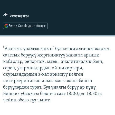
ОНЛАЙН ШЕРИНЕ
ЭЖЕ-СИҢДИЛЕР
АЗАТТЫК+
Бөлүшүңүз
ЫҢГАЙСЫЗ СУРООЛОР
Бизди Google'дан табыңыз
ЭЕ/АРнун бардык сайттары
"Азаттык үналгысынын" бул кечки алгачкы жарым
сааттык берүүсү жергиликтүү жана эл аралык
кабарлар, репортаж, маек, аналитикалык баян,
сереп, угармандардын ой-пикирлери,
окурмандардын э-кат аркылуу келген
пикирлеринин жалпыламасы жана башка
берүүлөрдөн турат. Бул үналгы берүү ар күнү
Бишкек убакыты боюнча саат 18:00ден 18:30га
чейин обого түз чыгат.