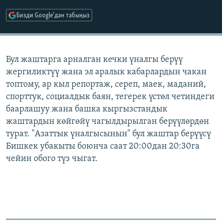
ОНЛАЙН ШЕРИНЕ
ЭЖЕ-СИҢДИЛЕР
Бизди Google'дан табыңыз
АЗАТТЫК+
ЫҢГАЙСЫЗ СУРООЛОР
Бул жаштарга арналган кечки үналгы берүү
жергиликтүү жана эл аралык кабарлардын чакан
ЭЕ/АРнун бардык сайттары
топтому, ар кыл репортаж, сереп, маек, маданий,
спорттук, социалдык баян, тегерек үстөл четиндеги
баарлашуу жана башка кыргызстандык
жаштардын көйгөйү чагылдырылган берүүлөрдөн
турат. "Азаттык үналгысынын" бул жаштар берүүсү
Бишкек убакыты боюнча саат 20:00дан 20:30га
чейин обого түз чыгат.