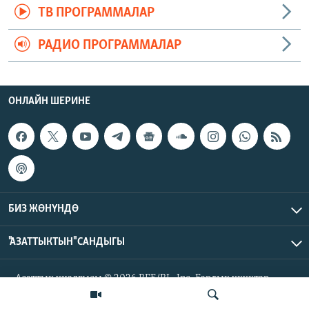
ТВ ПРОГРАММАЛАР
РАДИО ПРОГРАММАЛАР
ОНЛАЙН ШЕРИНЕ
БИЗ ЖӨНҮНДӨ
"АЗАТТЫКТЫН" САНДЫГЫ
Азаттык үналгысы © 2026 RFE/RL, Inc. Бардык укуктар
корголгон.