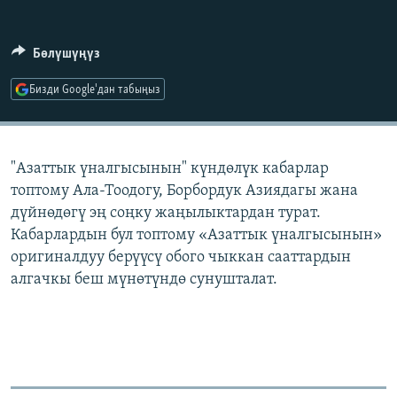
ОНЛАЙН ШЕРИНЕ
ЭЖЕ-СИҢДИЛЕР
АЗАТТЫК+
Бөлүшүңүз
ЫҢГАЙСЫЗ СУРООЛОР
Бизди Google'дан табыңыз
ЭЕ/АРнун бардык сайттары
"Азаттык үналгысынын" күндөлүк кабарлар
топтому Ала-Тоодогу, Борбордук Азиядагы жана
дүйнөдөгү эң соңку жаңылыктардан турат.
Кабарлардын бул топтому «Азаттык үналгысынын»
оригиналдуу берүүсү обого чыккан сааттардын
алгачкы беш мүнөтүндө сунушталат.