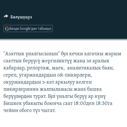
ОНЛАЙН ШЕРИНЕ
ЭЖЕ-СИҢДИЛЕР
АЗАТТЫК+
Бөлүшүңүз
ЫҢГАЙСЫЗ СУРООЛОР
Бизди Google'дан табыңыз
ЭЕ/АРнун бардык сайттары
"Азаттык үналгысынын" бул кечки алгачкы жарым
сааттык берүүсү жергиликтүү жана эл аралык
кабарлар, репортаж, маек, аналитикалык баян,
сереп, угармандардын ой-пикирлери,
окурмандардын э-кат аркылуу келген
пикирлеринин жалпыламасы жана башка
берүүлөрдөн турат. Бул үналгы берүү ар күнү
Бишкек убакыты боюнча саат 18:00ден 18:30га
чейин обого түз чыгат.