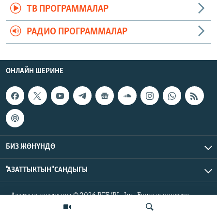
ТВ ПРОГРАММАЛАР
РАДИО ПРОГРАММАЛАР
ОНЛАЙН ШЕРИНЕ
БИЗ ЖӨНҮНДӨ
"АЗАТТЫКТЫН" САНДЫГЫ
Азаттык үналгысы © 2026 RFE/RL, Inc. Бардык укуктар
корголгон.