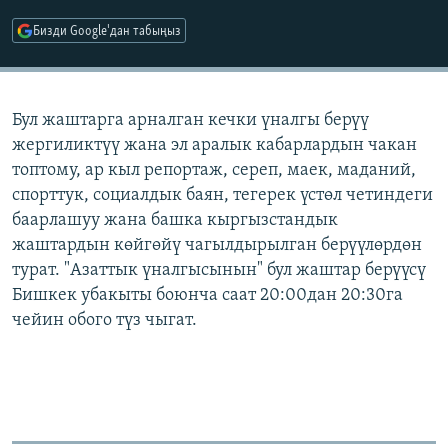
ОНЛАЙН ШЕРИНЕ
ЭЖЕ-СИҢДИЛЕР
Бизди Google'дан табыңыз
АЗАТТЫК+
ЫҢГАЙСЫЗ СУРООЛОР
Бул жаштарга арналган кечки үналгы берүү
жергиликтүү жана эл аралык кабарлардын чакан
ЭЕ/АРнун бардык сайттары
топтому, ар кыл репортаж, сереп, маек, маданий,
спорттук, социалдык баян, тегерек үстөл четиндеги
баарлашуу жана башка кыргызстандык
жаштардын көйгөйү чагылдырылган берүүлөрдөн
турат. "Азаттык үналгысынын" бул жаштар берүүсү
Бишкек убакыты боюнча саат 20:00дан 20:30га
чейин обого түз чыгат.