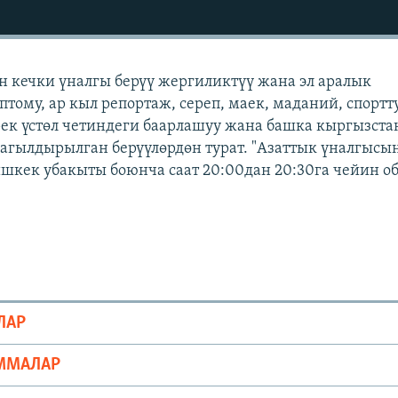
н кечки үналгы берүү жергиликтүү жана эл аралык
тому, ар кыл репортаж, сереп, маек, маданий, спортт
рек үстөл четиндеги баарлашуу жана башка кыргызст
агылдырылган берүүлөрдөн турат. "Азаттык үналгысы
ишкек убакыты боюнча саат 20:00дан 20:30га чейин о
ЛАР
ММАЛАР