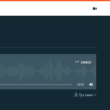
EMBED
able
29:59
Түз линк
EMBED