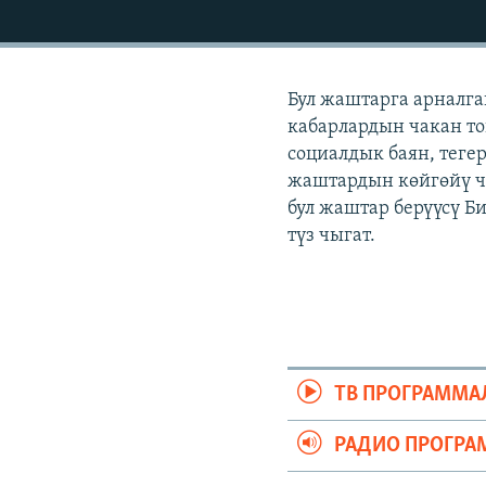
ЭЖЕ-СИҢДИЛЕР
АЗАТТЫК+
ЫҢГАЙСЫЗ СУРООЛОР
Бул жаштарга арналга
кабарлардын чакан топ
социалдык баян, теге
жаштардын көйгөйү ч
бул жаштар берүүсү Б
түз чыгат.
ТВ ПРОГРАММА
РАДИО ПРОГРА