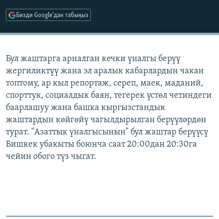
ОНЛАЙН ШЕРИНЕ
ЭЖЕ-СИҢДИЛЕР
Бизди Google'дан табыңыз
АЗАТТЫК+
ЫҢГАЙСЫЗ СУРООЛОР
Бул жаштарга арналган кечки үналгы берүү
жергиликтүү жана эл аралык кабарлардын чакан
ЭЕ/АРнун бардык сайттары
топтому, ар кыл репортаж, сереп, маек, маданий,
спорттук, социалдык баян, тегерек үстөл четиндеги
баарлашуу жана башка кыргызстандык
жаштардын көйгөйү чагылдырылган берүүлөрдөн
турат. "Азаттык үналгысынын" бул жаштар берүүсү
Бишкек убакыты боюнча саат 20:00дан 20:30га
чейин обого түз чыгат.