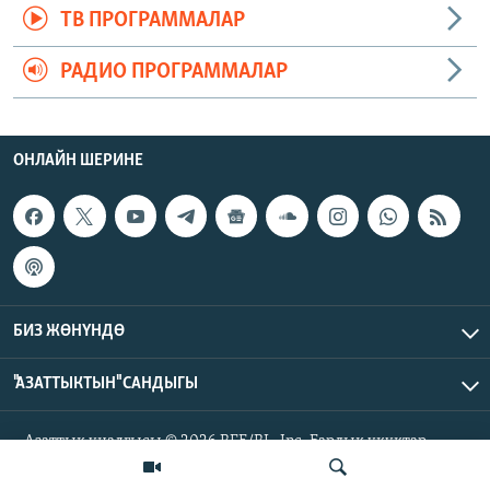
ТВ ПРОГРАММАЛАР
РАДИО ПРОГРАММАЛАР
ОНЛАЙН ШЕРИНЕ
БИЗ ЖӨНҮНДӨ
"АЗАТТЫКТЫН" САНДЫГЫ
Азаттык үналгысы © 2026 RFE/RL, Inc. Бардык укуктар
корголгон.