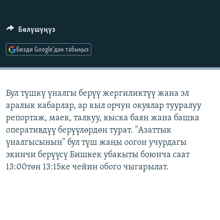
ОНЛАЙН ШЕРИНЕ
ЭЖЕ-СИҢДИЛЕР
АЗАТТЫК+
Бөлүшүңүз
ЫҢГАЙСЫЗ СУРООЛОР
Бизди Google'дан табыңыз
ЭЕ/АРнун бардык сайттары
Бул түшкү үналгы берүү жергиликтүү жана эл
аралык кабарлар, ар кыл орчун окуялар тууралуу
репортаж, маек, талкуу, кыска баян жана башка
оперативдүү берүүлөрдөн турат. "Азаттык
үналгысынын" бул түш жаңы оогон учурдагы
экинчи берүүсү Бишкек убакыты боюнча саат
13:00төн 13:15ке чейин обого чыгарылат.