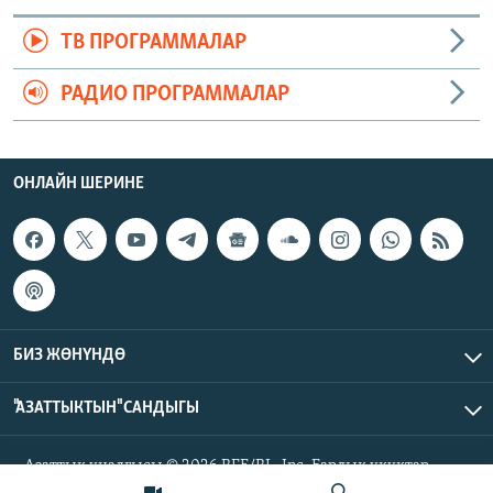
ТВ ПРОГРАММАЛАР
РАДИО ПРОГРАММАЛАР
ОНЛАЙН ШЕРИНЕ
БИЗ ЖӨНҮНДӨ
"АЗАТТЫКТЫН" САНДЫГЫ
Азаттык үналгысы © 2026 RFE/RL, Inc. Бардык укуктар
корголгон.