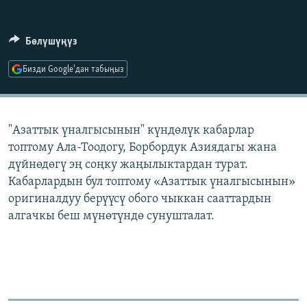
ОНЛАЙН ШЕРИНЕ
ЭЖЕ-СИҢДИЛЕР
АЗАТТЫК+
Бөлүшүңүз
ЫҢГАЙСЫЗ СУРООЛОР
Бизди Google'дан табыңыз
ЭЕ/АРнун бардык сайттары
"Азаттык үналгысынын" күндөлүк кабарлар
топтому Ала-Тоодогу, Борбордук Азиядагы жана
дүйнөдөгү эң соңку жаңылыктардан турат.
Кабарлардын бул топтому «Азаттык үналгысынын»
оригиналдуу берүүсү обого чыккан сааттардын
алгачкы беш мүнөтүндө сунушталат.