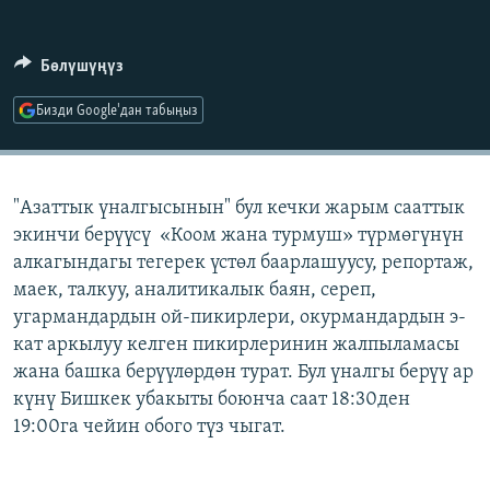
ОНЛАЙН ШЕРИНЕ
ЭЖЕ-СИҢДИЛЕР
АЗАТТЫК+
Бөлүшүңүз
ЫҢГАЙСЫЗ СУРООЛОР
Бизди Google'дан табыңыз
ЭЕ/АРнун бардык сайттары
"Азаттык үналгысынын" бул кечки жарым сааттык
экинчи берүүсү «Коом жана турмуш» түрмөгүнүн
алкагындагы тегерек үстөл баарлашуусу, репортаж,
маек, талкуу, аналитикалык баян, сереп,
угармандардын ой-пикирлери, окурмандардын э-
кат аркылуу келген пикирлеринин жалпыламасы
жана башка берүүлөрдөн турат. Бул үналгы берүү ар
күнү Бишкек убакыты боюнча саат 18:30ден
19:00га чейин обого түз чыгат.