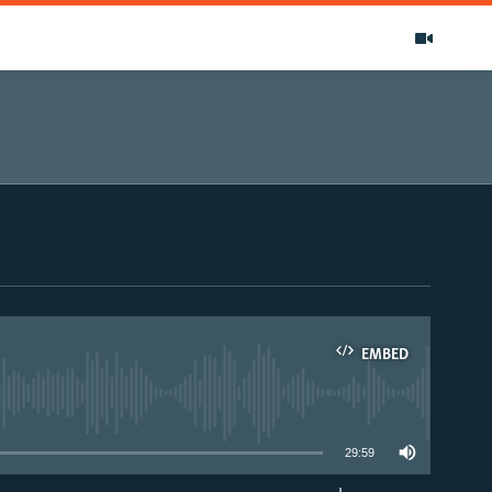
EMBED
able
29:59