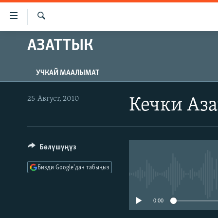
Линктер
Мазмунга
өтүңүз
Издөө
АЗАТТЫК
ЖАҢЫЛЫКТАР
Навигацияга
өтүңүз
КЫРГЫЗСТАН
Издөөгө
УЧКАЙ МААЛЫМАТ
ДҮЙНӨ
КЫРГЫЗСТАН
салыңыз
УКРАИНА
САЯСАТ
ДҮЙНӨ
25-Август, 2010
Кечки Аз
АТАЙЫН ИЛИКТӨӨ
ЭКОНОМИКА
БОРБОР АЗИЯ
ТВ ПРОГРАММАЛАР
МАДАНИЯТ
Бөлүшүңүз
ПОДКАСТ
БҮГҮН АЗАТТЫКТА
ӨЗГӨЧӨ ПИКИР
ЭКСПЕРТТЕР ТАЛДАЙТ
Бизди Google'дан табыңыз
БИЗ ЖАНА ДҮЙНӨ
0:00
ДАНИСТЕ