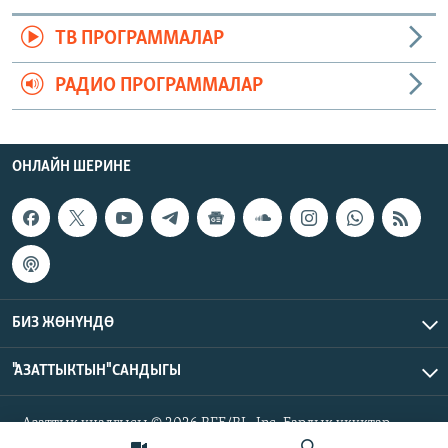
ТВ ПРОГРАММАЛАР
РАДИО ПРОГРАММАЛАР
ОНЛАЙН ШЕРИНЕ
БИЗ ЖӨНҮНДӨ
"АЗАТТЫКТЫН" САНДЫГЫ
Азаттык үналгысы © 2026 RFE/RL, Inc. Бардык укуктар
корголгон.