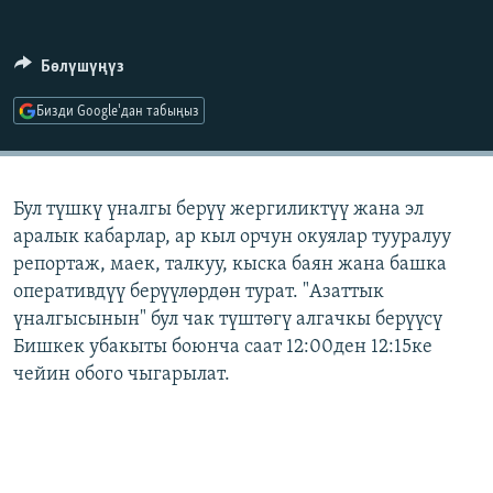
ОНЛАЙН ШЕРИНЕ
ЭЖЕ-СИҢДИЛЕР
АЗАТТЫК+
Бөлүшүңүз
ЫҢГАЙСЫЗ СУРООЛОР
Бизди Google'дан табыңыз
ЭЕ/АРнун бардык сайттары
Бул түшкү үналгы берүү жергиликтүү жана эл
аралык кабарлар, ар кыл орчун окуялар тууралуу
репортаж, маек, талкуу, кыска баян жана башка
оперативдүү берүүлөрдөн турат. "Азаттык
үналгысынын" бул чак түштөгү алгачкы берүүсү
Бишкек убакыты боюнча саат 12:00ден 12:15ке
чейин обого чыгарылат.