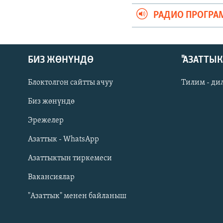
РАДИО ПРОГРА
БИЗ ЖӨНҮНДӨ
"АЗАТТЫ
Блоктолгон сайтты ачуу
Тилим - ди
Биз жөнүндө
Русский
Эрежелер
Азаттык - WhatsApp
ОНЛАЙН ШЕРИНЕ
Азаттыктын тиркемеси
Вакансиялар
"Азаттык" менен байланыш
ЭЕ/АРнун бардык сайттары