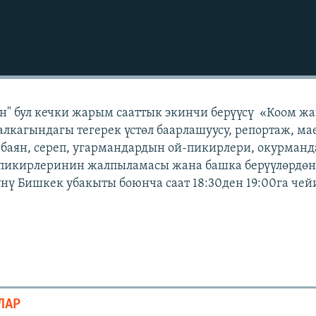
н" бул кечки жарым сааттык экинчи берүүсү «Коом ж
лкагындагы тегерек үстөл баарлашуусу, репортаж, ма
 баян, сереп, угармандардын ой-пикирлери, окурман
 пикирлеринин жалпыламасы жана башка берүүлөрдөн 
күнү Бишкек убакыты боюнча саат 18:30ден 19:00га чей
ЛАР