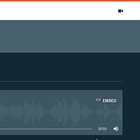
EMBED
able
29:59