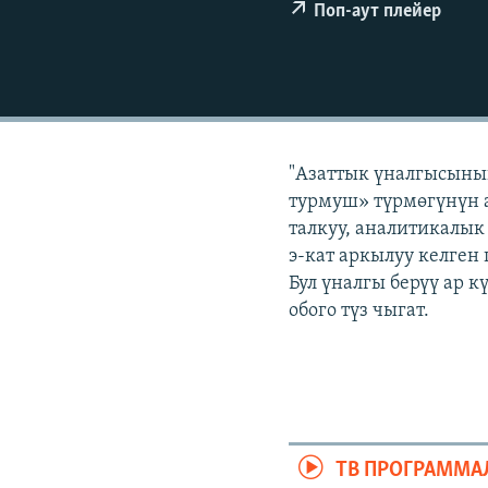
ЭЖЕ-СИҢДИЛЕР
Поп-аут плейер
АЗАТТЫК+
ЫҢГАЙСЫЗ СУРООЛОР
"Азаттык үналгысыны
турмуш» түрмөгүнүн а
талкуу, аналитикалык
э-кат аркылуу келген
Бул үналгы берүү ар 
обого түз чыгат.
ТВ ПРОГРАММА