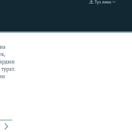
Түз линк
EMBED
ана
ек,
дардын
турат.
ин