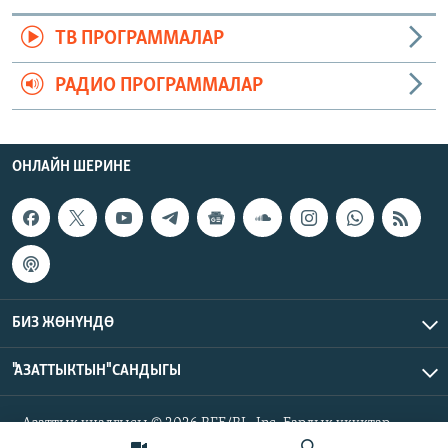
ТВ ПРОГРАММАЛАР
РАДИО ПРОГРАММАЛАР
ОНЛАЙН ШЕРИНЕ
БИЗ ЖӨНҮНДӨ
"АЗАТТЫКТЫН" САНДЫГЫ
Азаттык үналгысы © 2026 RFE/RL, Inc. Бардык укуктар
корголгон.