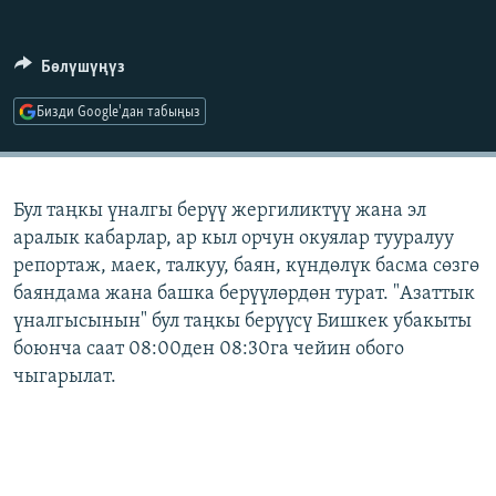
ОНЛАЙН ШЕРИНЕ
ЭЖЕ-СИҢДИЛЕР
АЗАТТЫК+
Бөлүшүңүз
ЫҢГАЙСЫЗ СУРООЛОР
Бизди Google'дан табыңыз
ЭЕ/АРнун бардык сайттары
Бул таңкы үналгы берүү жергиликтүү жана эл
аралык кабарлар, ар кыл орчун окуялар тууралуу
репортаж, маек, талкуу, баян, күндөлүк басма сөзгө
баяндама жана башка берүүлөрдөн турат. "Азаттык
үналгысынын" бул таңкы берүүсү Бишкек убакыты
боюнча саат 08:00ден 08:30га чейин обого
чыгарылат.