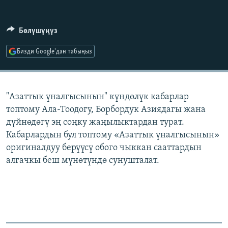
ОНЛАЙН ШЕРИНЕ
ЭЖЕ-СИҢДИЛЕР
АЗАТТЫК+
Бөлүшүңүз
ЫҢГАЙСЫЗ СУРООЛОР
Бизди Google'дан табыңыз
ЭЕ/АРнун бардык сайттары
"Азаттык үналгысынын" күндөлүк кабарлар
топтому Ала-Тоодогу, Борбордук Азиядагы жана
дүйнөдөгү эң соңку жаңылыктардан турат.
Кабарлардын бул топтому «Азаттык үналгысынын»
оригиналдуу берүүсү обого чыккан сааттардын
алгачкы беш мүнөтүндө сунушталат.