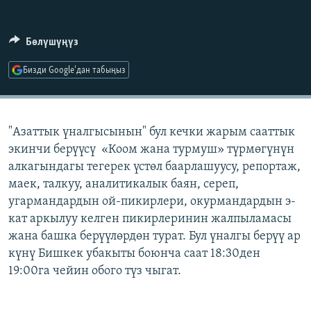
ОНЛАЙН ШЕРИНЕ
ЭЖЕ-СИҢДИЛЕР
АЗАТТЫК+
Бөлүшүңүз
ЫҢГАЙСЫЗ СУРООЛОР
Бизди Google'дан табыңыз
ЭЕ/АРнун бардык сайттары
"Азаттык үналгысынын" бул кечки жарым сааттык
экинчи берүүсү «Коом жана турмуш» түрмөгүнүн
алкагындагы тегерек үстөл баарлашуусу, репортаж,
маек, талкуу, аналитикалык баян, сереп,
угармандардын ой-пикирлери, окурмандардын э-
кат аркылуу келген пикирлеринин жалпыламасы
жана башка берүүлөрдөн турат. Бул үналгы берүү ар
күнү Бишкек убакыты боюнча саат 18:30ден
19:00га чейин обого түз чыгат.