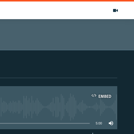
EMBED
able
5:00