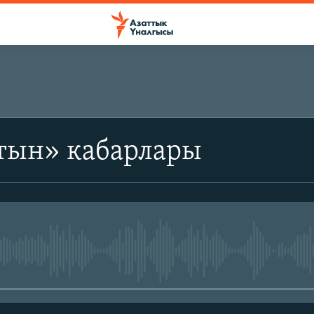
тын» кабарлары
No media source currently avail