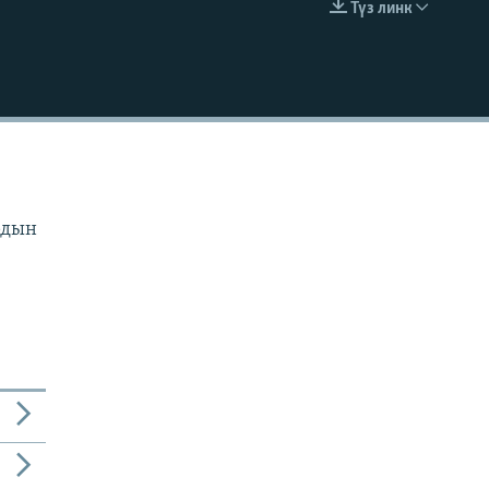
Түз линк
EMBED
рдын