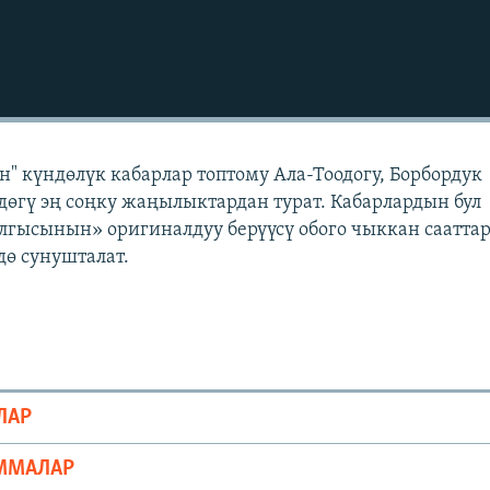
" күндөлүк кабарлар топтому Ала-Тоодогу, Борбордук
өгү эң соңку жаңылыктардан турат. Кабарлардын бул
лгысынын» оригиналдуу берүүсү обого чыккан саатта
ө сунушталат.
ЛАР
ММАЛАР