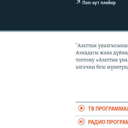
ЭЖЕ-СИҢДИЛЕР
Поп-аут плейер
АЗАТТЫК+
ЫҢГАЙСЫЗ СУРООЛОР
"Азаттык үналгысынын
Азиядагы жана дүйнөд
топтому «Азаттык үна
алгачкы беш мүнөтүнд
ТВ ПРОГРАММА
РАДИО ПРОГРА