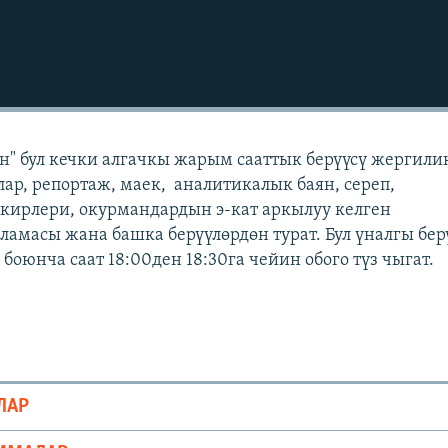
" бул кечки алгачкы жарым сааттык берүүсү жергили
лар, репортаж, маек, аналитикалык баян, сереп,
кирлери, окурмандардын э-кат аркылуу келген
масы жана башка берүүлөрдөн турат. Бул үналгы бер
оюнча саат 18:00ден 18:30га чейин обого түз чыгат.
ЛАР