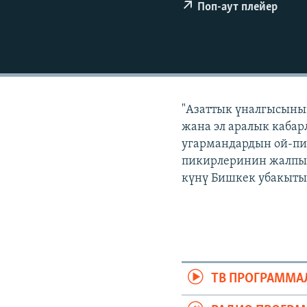
ЭЖЕ-СИҢДИЛЕР
Поп-аут плейер
АЗАТТЫК+
ЫҢГАЙСЫЗ СУРООЛОР
"Азаттык үналгысынын
жана эл аралык кабар
угармандардын ой-пи
пикирлеринин жалпыла
күнү Бишкек убакыты б
ТВ ПРОГРАММА