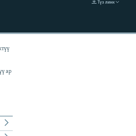
Түз линк
EMBED
ктүү
үү ар