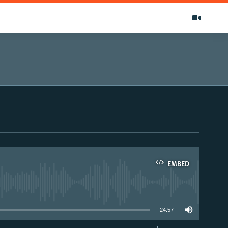
EMBED
able
24:57