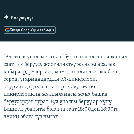
ОНЛАЙН ШЕРИНЕ
ЭЖЕ-СИҢДИЛЕР
АЗАТТЫК+
Бөлүшүңүз
ЫҢГАЙСЫЗ СУРООЛОР
Бизди Google'дан табыңыз
ЭЕ/АРнун бардык сайттары
"Азаттык үналгысынын" бул кечки алгачкы жарым
сааттык берүүсү жергиликтүү жана эл аралык
кабарлар, репортаж, маек, аналитикалык баян,
сереп, угармандардын ой-пикирлери,
окурмандардын э-кат аркылуу келген
пикирлеринин жалпыламасы жана башка
берүүлөрдөн турат. Бул үналгы берүү ар күнү
Бишкек убакыты боюнча саат 18:00ден 18:30га
чейин обого түз чыгат.