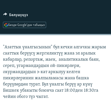
ОНЛАЙН ШЕРИНЕ
ЭЖЕ-СИҢДИЛЕР
АЗАТТЫК+
Бөлүшүңүз
ЫҢГАЙСЫЗ СУРООЛОР
Бизди Google'дан табыңыз
ЭЕ/АРнун бардык сайттары
"Азаттык үналгысынын" бул кечки алгачкы жарым
сааттык берүүсү жергиликтүү жана эл аралык
кабарлар, репортаж, маек, аналитикалык баян,
сереп, угармандардын ой-пикирлери,
окурмандардын э-кат аркылуу келген
пикирлеринин жалпыламасы жана башка
берүүлөрдөн турат. Бул үналгы берүү ар күнү
Бишкек убакыты боюнча саат 18:00ден 18:30га
чейин обого түз чыгат.