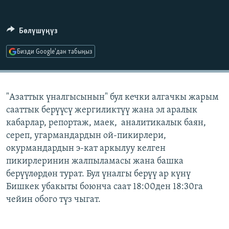
ОНЛАЙН ШЕРИНЕ
ЭЖЕ-СИҢДИЛЕР
АЗАТТЫК+
Бөлүшүңүз
ЫҢГАЙСЫЗ СУРООЛОР
Бизди Google'дан табыңыз
ЭЕ/АРнун бардык сайттары
"Азаттык үналгысынын" бул кечки алгачкы жарым
сааттык берүүсү жергиликтүү жана эл аралык
кабарлар, репортаж, маек, аналитикалык баян,
сереп, угармандардын ой-пикирлери,
окурмандардын э-кат аркылуу келген
пикирлеринин жалпыламасы жана башка
берүүлөрдөн турат. Бул үналгы берүү ар күнү
Бишкек убакыты боюнча саат 18:00ден 18:30га
чейин обого түз чыгат.