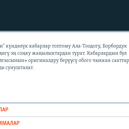
" күндөлүк кабарлар топтому Ала-Тоодогу, Борбордук
өгү эң соңку жаңылыктардан турат. Кабарлардын бул
лгысынын» оригиналдуу берүүсү обого чыккан саатта
ө сунушталат.
ЛАР
ММАЛАР