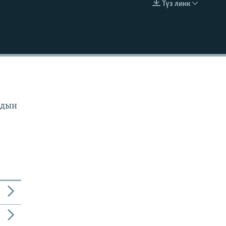
Түз линк
EMBED
рдын