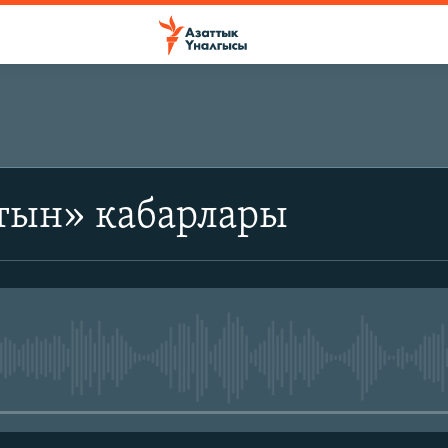
тын» кабарлары
No media source currently avail