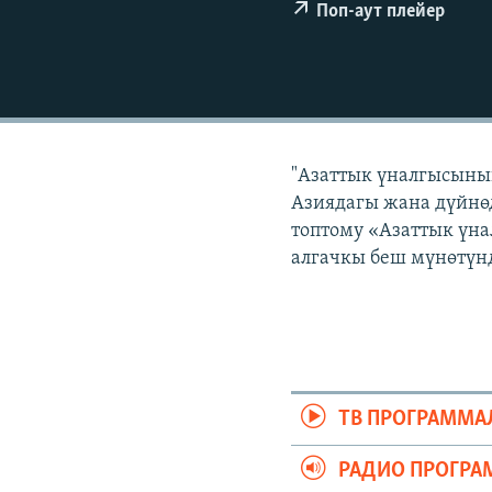
ЭЖЕ-СИҢДИЛЕР
Поп-аут плейер
АЗАТТЫК+
ЫҢГАЙСЫЗ СУРООЛОР
"Азаттык үналгысынын
Азиядагы жана дүйнөд
топтому «Азаттык үна
алгачкы беш мүнөтүнд
ТВ ПРОГРАММА
РАДИО ПРОГРА