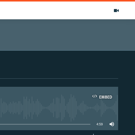
EMBED
able
4:59