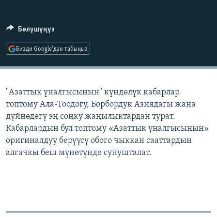
ОНЛАЙН ШЕРИНЕ
ЭЖЕ-СИҢДИЛЕР
АЗАТТЫК+
Бөлүшүңүз
ЫҢГАЙСЫЗ СУРООЛОР
Бизди Google'дан табыңыз
ЭЕ/АРнун бардык сайттары
"Азаттык үналгысынын" күндөлүк кабарлар
топтому Ала-Тоодогу, Борбордук Азиядагы жана
дүйнөдөгү эң соңку жаңылыктардан турат.
Кабарлардын бул топтому «Азаттык үналгысынын»
оригиналдуу берүүсү обого чыккан сааттардын
алгачкы беш мүнөтүндө сунушталат.