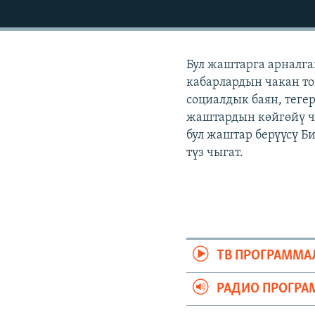
ЭЖЕ-СИҢДИЛЕР
АЗАТТЫК+
ЫҢГАЙСЫЗ СУРООЛОР
Бул жаштарга арналга
кабарлардын чакан топ
социалдык баян, теге
жаштардын көйгөйү ч
бул жаштар берүүсү Б
түз чыгат.
ТВ ПРОГРАММА
РАДИО ПРОГРА