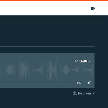
EMBED
able
29:59
Түз линк
EMBED