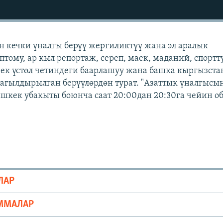
н кечки үналгы берүү жергиликтүү жана эл аралык
тому, ар кыл репортаж, сереп, маек, маданий, спортт
рек үстөл четиндеги баарлашуу жана башка кыргызст
агылдырылган берүүлөрдөн турат. "Азаттык үналгысы
ишкек убакыты боюнча саат 20:00дан 20:30га чейин о
ЛАР
ММАЛАР