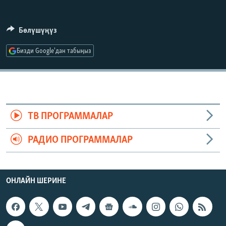
ОНЛАЙН ШЕРИНЕ
ЭЖЕ-СИҢДИЛЕР
АЗАТТЫК+
Бөлүшүңүз
ЫҢГАЙСЫЗ СУРООЛОР
Бизди Google'дан табыңыз
ЭЕ/АРнун бардык сайттары
ТВ ПРОГРАММАЛАР
РАДИО ПРОГРАММАЛАР
ОНЛАЙН ШЕРИНЕ