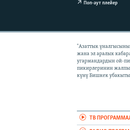
ЭЖЕ-СИҢДИЛЕР
Поп-аут плейер
АЗАТТЫК+
ЫҢГАЙСЫЗ СУРООЛОР
"Азаттык үналгысынын
жана эл аралык кабар
угармандардын ой-пи
пикирлеринин жалпыла
күнү Бишкек убакыты б
ТВ ПРОГРАММА