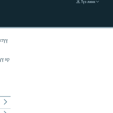
Түз линк
EMBED
ктүү
үү ар