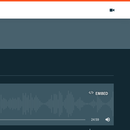
EMBED
able
24:59