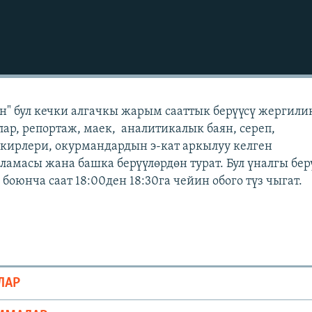
" бул кечки алгачкы жарым сааттык берүүсү жергили
лар, репортаж, маек, аналитикалык баян, сереп,
кирлери, окурмандардын э-кат аркылуу келген
масы жана башка берүүлөрдөн турат. Бул үналгы бер
оюнча саат 18:00ден 18:30га чейин обого түз чыгат.
ЛАР