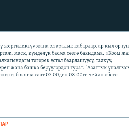
үү жергиликтүү жана эл аралык кабарлар, ар кыл орчу
ортаж, маек, күндөлүк басма сөзгө баяндама, «Коом жа
лкагындагы тегерек үстөл баарлашуусу, талкуу,
ереп жана башка берүүлөрдөн турат. "Азаттык үналгы
бакыты боюнча саат 07:00ден 08:00ге чейин обого
ЛАР