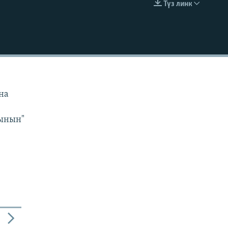
Түз линк
EMBED
н
на
сынын"