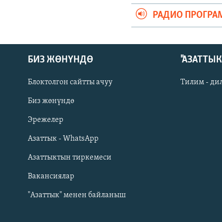
РАДИО ПРОГРА
БИЗ ЖӨНҮНДӨ
"АЗАТТЫ
Блоктолгон сайтты ачуу
Тилим - ди
Биз жөнүндө
Русский
Эрежелер
Азаттык - WhatsApp
ОНЛАЙН ШЕРИНЕ
Азаттыктын тиркемеси
Вакансиялар
"Азаттык" менен байланыш
ЭЕ/АРнун бардык сайттары