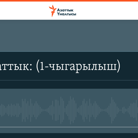
аттык: (1-чыгарылыш)
No media source currently avail