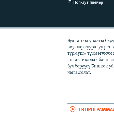
ЭЖЕ-СИҢДИЛЕР
Поп-аут плейер
АЗАТТЫК+
ЫҢГАЙСЫЗ СУРООЛОР
Бул таңкы үналгы бер
окуялар тууралуу реп
турмуш» түрмөгүнүн а
аналитикалык баян, с
бул берүүсү Бишкек у
чыгарылат.
ТВ ПРОГРАММА