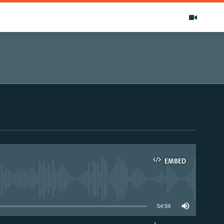
EMBED
able
54:59