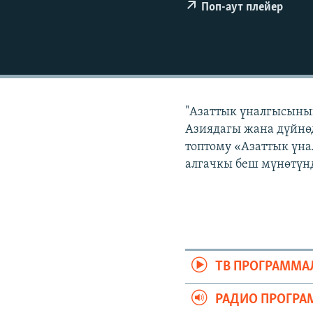
ЭЖЕ-СИҢДИЛЕР
Поп-аут плейер
АЗАТТЫК+
ЫҢГАЙСЫЗ СУРООЛОР
"Азаттык үналгысынын
Азиядагы жана дүйнөд
топтому «Азаттык үна
алгачкы беш мүнөтүнд
ТВ ПРОГРАММА
РАДИО ПРОГРА