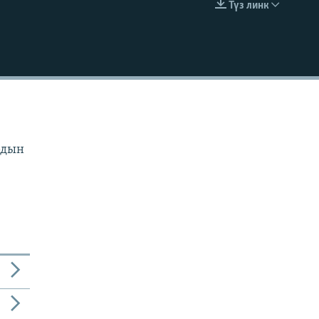
Түз линк
EMBED
рдын