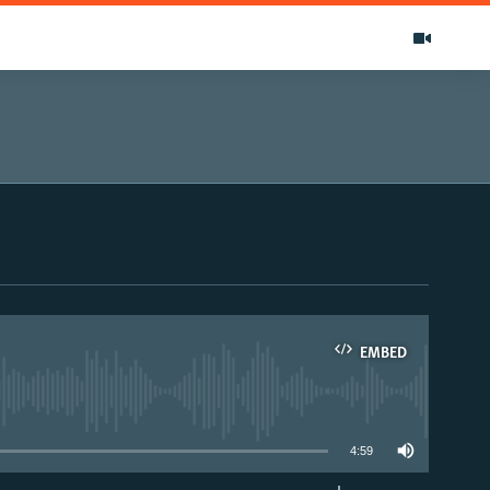
EMBED
able
4:59