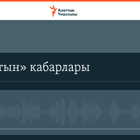
тын» кабарлары
No media source currently avail