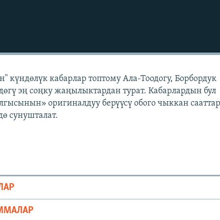
" күндөлүк кабарлар топтому Ала-Тоодогу, Борбордук
өгү эң соңку жаңылыктардан турат. Кабарлардын бул
лгысынын» оригиналдуу берүүсү обого чыккан саатта
ө сунушталат.
ЛАР
ММАЛАР