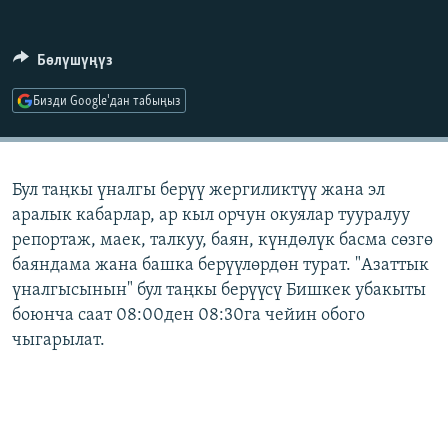
ОНЛАЙН ШЕРИНЕ
ЭЖЕ-СИҢДИЛЕР
АЗАТТЫК+
Бөлүшүңүз
ЫҢГАЙСЫЗ СУРООЛОР
Бизди Google'дан табыңыз
ЭЕ/АРнун бардык сайттары
Бул таңкы үналгы берүү жергиликтүү жана эл
аралык кабарлар, ар кыл орчун окуялар тууралуу
репортаж, маек, талкуу, баян, күндөлүк басма сөзгө
баяндама жана башка берүүлөрдөн турат. "Азаттык
үналгысынын" бул таңкы берүүсү Бишкек убакыты
боюнча саат 08:00ден 08:30га чейин обого
чыгарылат.