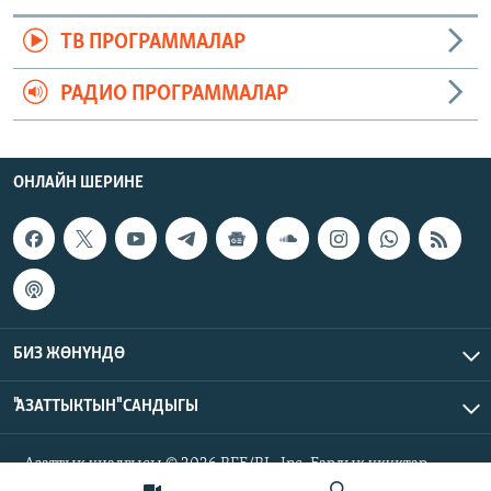
ТВ ПРОГРАММАЛАР
РАДИО ПРОГРАММАЛАР
ОНЛАЙН ШЕРИНЕ
БИЗ ЖӨНҮНДӨ
"АЗАТТЫКТЫН" САНДЫГЫ
Азаттык үналгысы © 2026 RFE/RL, Inc. Бардык укуктар
корголгон.