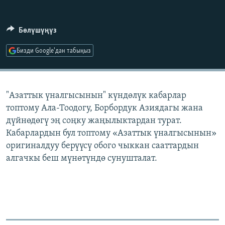
ОНЛАЙН ШЕРИНЕ
ЭЖЕ-СИҢДИЛЕР
АЗАТТЫК+
Бөлүшүңүз
ЫҢГАЙСЫЗ СУРООЛОР
Бизди Google'дан табыңыз
ЭЕ/АРнун бардык сайттары
"Азаттык үналгысынын" күндөлүк кабарлар
топтому Ала-Тоодогу, Борбордук Азиядагы жана
дүйнөдөгү эң соңку жаңылыктардан турат.
Кабарлардын бул топтому «Азаттык үналгысынын»
оригиналдуу берүүсү обого чыккан сааттардын
алгачкы беш мүнөтүндө сунушталат.