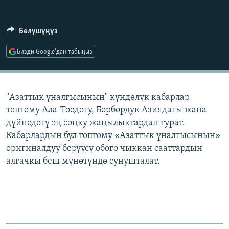
ОНЛАЙН ШЕРИНЕ
ЭЖЕ-СИҢДИЛЕР
АЗАТТЫК+
Бөлүшүңүз
ЫҢГАЙСЫЗ СУРООЛОР
Бизди Google'дан табыңыз
ЭЕ/АРнун бардык сайттары
"Азаттык үналгысынын" күндөлүк кабарлар
топтому Ала-Тоодогу, Борбордук Азиядагы жана
дүйнөдөгү эң соңку жаңылыктардан турат.
Кабарлардын бул топтому «Азаттык үналгысынын»
оригиналдуу берүүсү обого чыккан сааттардын
алгачкы беш мүнөтүндө сунушталат.