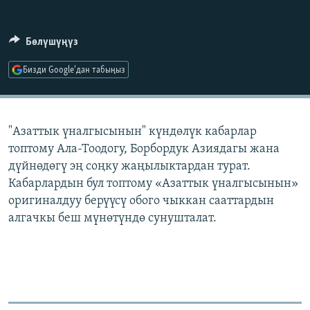
ОНЛАЙН ШЕРИНЕ
ЭЖЕ-СИҢДИЛЕР
АЗАТТЫК+
Бөлүшүңүз
ЫҢГАЙСЫЗ СУРООЛОР
Бизди Google'дан табыңыз
ЭЕ/АРнун бардык сайттары
"Азаттык үналгысынын" күндөлүк кабарлар
топтому Ала-Тоодогу, Борбордук Азиядагы жана
дүйнөдөгү эң соңку жаңылыктардан турат.
Кабарлардын бул топтому «Азаттык үналгысынын»
оригиналдуу берүүсү обого чыккан сааттардын
алгачкы беш мүнөтүндө сунушталат.