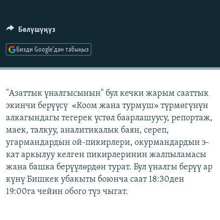
ОНЛАЙН ШЕРИНЕ
ЭЖЕ-СИҢДИЛЕР
АЗАТТЫК+
Бөлүшүңүз
ЫҢГАЙСЫЗ СУРООЛОР
Бизди Google'дан табыңыз
ЭЕ/АРнун бардык сайттары
"Азаттык үналгысынын" бул кечки жарым сааттык
экинчи берүүсү «Коом жана турмуш» түрмөгүнүн
алкагындагы тегерек үстөл баарлашуусу, репортаж,
маек, талкуу, аналитикалык баян, сереп,
угармандардын ой-пикирлери, окурмандардын э-
кат аркылуу келген пикирлеринин жалпыламасы
жана башка берүүлөрдөн турат. Бул үналгы берүү ар
күнү Бишкек убакыты боюнча саат 18:30ден
19:00га чейин обого түз чыгат.