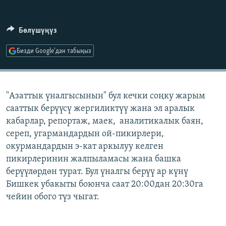
ОНЛАЙН ШЕРИНЕ
ЭЖЕ-СИҢДИЛЕР
АЗАТТЫК+
Бөлүшүңүз
ЫҢГАЙСЫЗ СУРООЛОР
Бизди Google'дан табыңыз
ЭЕ/АРнун бардык сайттары
"Азаттык үналгысынын" бул кечки соңку жарым
сааттык берүүсү жергиликтүү жана эл аралык
кабарлар, репортаж, маек, аналитикалык баян,
сереп, угармандардын ой-пикирлери,
окурмандардын э-кат аркылуу келген
пикирлеринин жалпыламасы жана башка
берүүлөрдөн турат. Бул үналгы берүү ар күнү
Бишкек убакыты боюнча саат 20:00дан 20:30га
чейин обого түз чыгат.