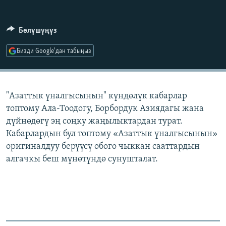
ОНЛАЙН ШЕРИНЕ
ЭЖЕ-СИҢДИЛЕР
АЗАТТЫК+
Бөлүшүңүз
ЫҢГАЙСЫЗ СУРООЛОР
Бизди Google'дан табыңыз
ЭЕ/АРнун бардык сайттары
"Азаттык үналгысынын" күндөлүк кабарлар
топтому Ала-Тоодогу, Борбордук Азиядагы жана
дүйнөдөгү эң соңку жаңылыктардан турат.
Кабарлардын бул топтому «Азаттык үналгысынын»
оригиналдуу берүүсү обого чыккан сааттардын
алгачкы беш мүнөтүндө сунушталат.