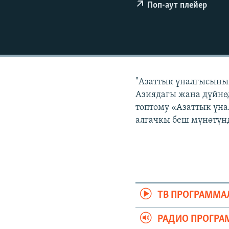
ЭЖЕ-СИҢДИЛЕР
Поп-аут плейер
АЗАТТЫК+
ЫҢГАЙСЫЗ СУРООЛОР
"Азаттык үналгысынын
Азиядагы жана дүйнөд
топтому «Азаттык үна
алгачкы беш мүнөтүнд
ТВ ПРОГРАММА
РАДИО ПРОГРА