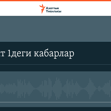
т 1деги кабарлар
No media source currently avail