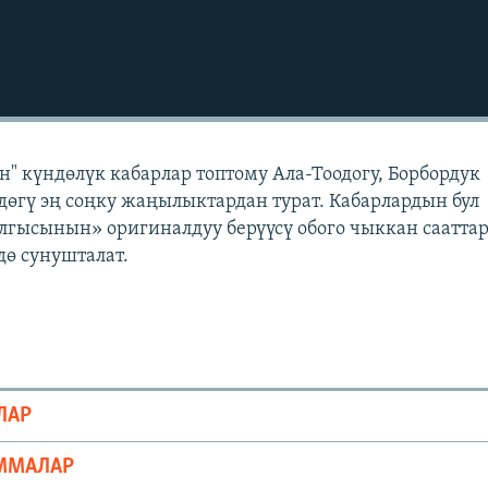
" күндөлүк кабарлар топтому Ала-Тоодогу, Борбордук
өгү эң соңку жаңылыктардан турат. Кабарлардын бул
лгысынын» оригиналдуу берүүсү обого чыккан саатта
ө сунушталат.
ЛАР
ММАЛАР