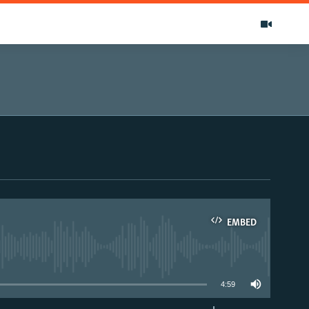
EMBED
able
4:59