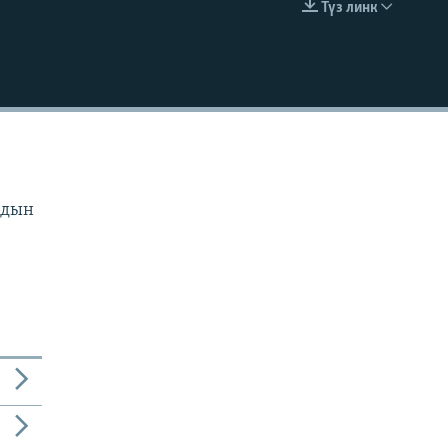
Түз линк
EMBED
рдын