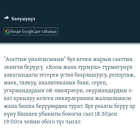
ОНЛАЙН ШЕРИНЕ
ЭЖЕ-СИҢДИЛЕР
АЗАТТЫК+
Бөлүшүңүз
ЫҢГАЙСЫЗ СУРООЛОР
Бизди Google'дан табыңыз
ЭЕ/АРнун бардык сайттары
"Азаттык үналгысынын" бул кечки жарым сааттык
экинчи берүүсү «Коом жана турмуш» түрмөгүнүн
алкагындагы тегерек үстөл баарлашуусу, репортаж,
маек, талкуу, аналитикалык баян, сереп,
угармандардын ой-пикирлери, окурмандардын э-
кат аркылуу келген пикирлеринин жалпыламасы
жана башка берүүлөрдөн турат. Бул үналгы берүү ар
күнү Бишкек убакыты боюнча саат 18:30ден
19:00га чейин обого түз чыгат.