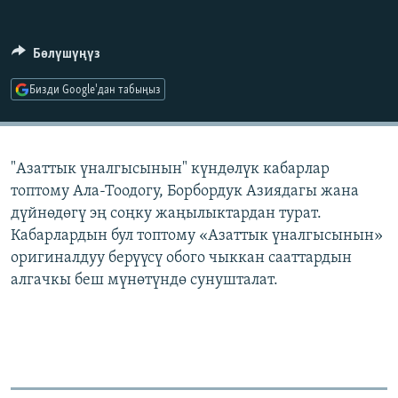
ОНЛАЙН ШЕРИНЕ
ЭЖЕ-СИҢДИЛЕР
АЗАТТЫК+
Бөлүшүңүз
ЫҢГАЙСЫЗ СУРООЛОР
Бизди Google'дан табыңыз
ЭЕ/АРнун бардык сайттары
"Азаттык үналгысынын" күндөлүк кабарлар
топтому Ала-Тоодогу, Борбордук Азиядагы жана
дүйнөдөгү эң соңку жаңылыктардан турат.
Кабарлардын бул топтому «Азаттык үналгысынын»
оригиналдуу берүүсү обого чыккан сааттардын
алгачкы беш мүнөтүндө сунушталат.