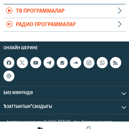
ТВ ПРОГРАММАЛАР
РАДИО ПРОГРАММАЛАР
ОНЛАЙН ШЕРИНЕ
БИЗ ЖӨНҮНДӨ
"АЗАТТЫКТЫН" САНДЫГЫ
Азаттык үналгысы © 2026 RFE/RL, Inc. Бардык укуктар
корголгон.