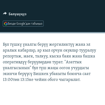
ОНЛАЙН ШЕРИНЕ
ЭЖЕ-СИҢДИЛЕР
АЗАТТЫК+
Бөлүшүңүз
ЫҢГАЙСЫЗ СУРООЛОР
Бизди Google'дан табыңыз
ЭЕ/АРнун бардык сайттары
Бул түшкү үналгы берүү жергиликтүү жана эл
аралык кабарлар, ар кыл орчун окуялар тууралуу
репортаж, маек, талкуу, кыска баян жана башка
оперативдүү берүүлөрдөн турат. "Азаттык
үналгысынын" бул түш жаңы оогон учурдагы
экинчи берүүсү Бишкек убакыты боюнча саат
13:00төн 13:15ке чейин обого чыгарылат.