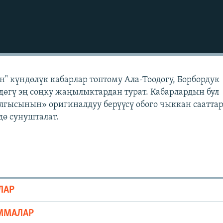
" күндөлүк кабарлар топтому Ала-Тоодогу, Борбордук
өгү эң соңку жаңылыктардан турат. Кабарлардын бул
лгысынын» оригиналдуу берүүсү обого чыккан саатта
ө сунушталат.
ЛАР
ММАЛАР