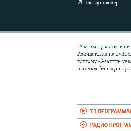
ЭЖЕ-СИҢДИЛЕР
Поп-аут плейер
АЗАТТЫК+
ЫҢГАЙСЫЗ СУРООЛОР
"Азаттык үналгысынын
Азиядагы жана дүйнөд
топтому «Азаттык үна
алгачкы беш мүнөтүнд
ТВ ПРОГРАММА
РАДИО ПРОГРА