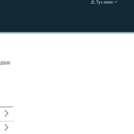
Түз линк
EMBED
рдын