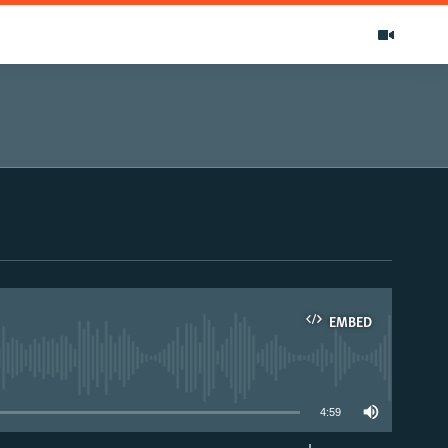
EMBED
able
4:59