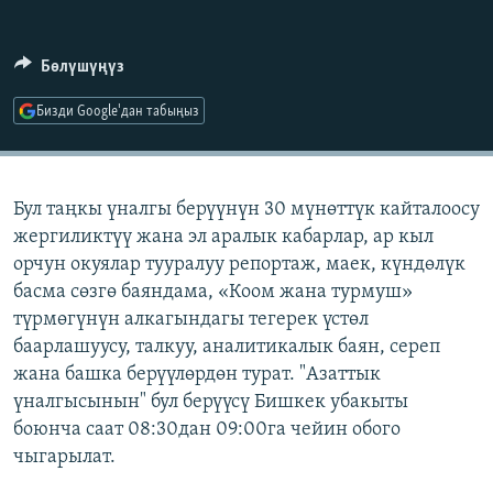
ОНЛАЙН ШЕРИНЕ
ЭЖЕ-СИҢДИЛЕР
АЗАТТЫК+
Бөлүшүңүз
ЫҢГАЙСЫЗ СУРООЛОР
Бизди Google'дан табыңыз
ЭЕ/АРнун бардык сайттары
Бул таңкы үналгы берүүнүн 30 мүнөттүк кайталоосу
жергиликтүү жана эл аралык кабарлар, ар кыл
орчун окуялар тууралуу репортаж, маек, күндөлүк
басма сөзгө баяндама, «Коом жана турмуш»
түрмөгүнүн алкагындагы тегерек үстөл
баарлашуусу, талкуу, аналитикалык баян, сереп
жана башка берүүлөрдөн турат. "Азаттык
үналгысынын" бул берүүсү Бишкек убакыты
боюнча саат 08:30дан 09:00га чейин обого
чыгарылат.