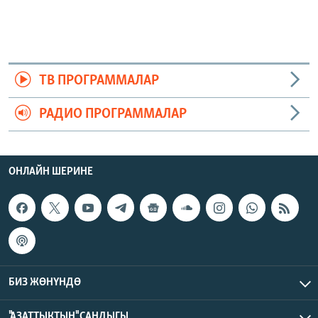
ТВ ПРОГРАММАЛАР
РАДИО ПРОГРАММАЛАР
ОНЛАЙН ШЕРИНЕ
БИЗ ЖӨНҮНДӨ
"АЗАТТЫКТЫН" САНДЫГЫ