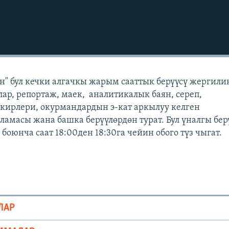
" бул кечки алгачкы жарым сааттык берүүсү жергили
лар, репортаж, маек, аналитикалык баян, сереп,
кирлери, окурмандардын э-кат аркылуу келген
масы жана башка берүүлөрдөн турат. Бул үналгы бер
оюнча саат 18:00ден 18:30га чейин обого түз чыгат.
ЛАР