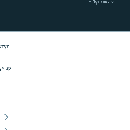
Түз линк
EMBED
ктүү
үү ар