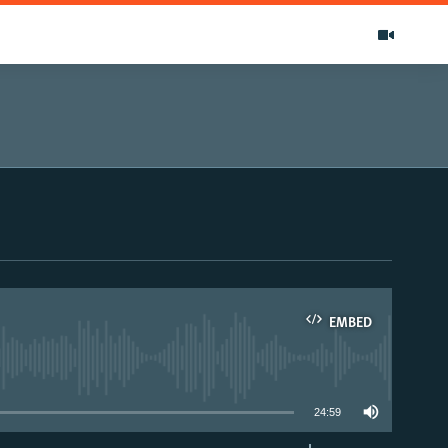
EMBED
able
24:59