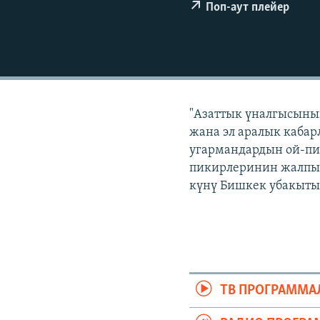
ЭЖЕ-СИҢДИЛЕР
Поп-аут плейер
АЗАТТЫК+
ЫҢГАЙСЫЗ СУРООЛОР
"Азаттык үналгысынын
жана эл аралык кабар
угармандардын ой-пи
пикирлеринин жалпыла
күнү Бишкек убакыты б
ТВ ПРОГРАММА