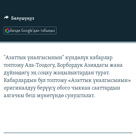
ОНЛАЙН ШЕРИНЕ
ЭЖЕ-СИҢДИЛЕР
АЗАТТЫК+
Бөлүшүңүз
ЫҢГАЙСЫЗ СУРООЛОР
Бизди Google'дан табыңыз
ЭЕ/АРнун бардык сайттары
"Азаттык үналгысынын" күндөлүк кабарлар
топтому Ала-Тоодогу, Борбордук Азиядагы жана
дүйнөдөгү эң соңку жаңылыктардан турат.
Кабарлардын бул топтому «Азаттык үналгысынын»
оригиналдуу берүүсү обого чыккан сааттардын
алгачкы беш мүнөтүндө сунушталат.