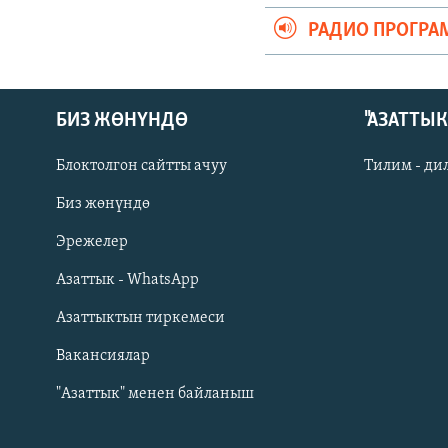
РАДИО ПРОГРА
БИЗ ЖӨНҮНДӨ
"АЗАТТЫ
Блоктолгон сайтты ачуу
Тилим - ди
Биз жөнүндө
Русский
Эрежелер
Азаттык - WhatsApp
ОНЛАЙН ШЕРИНЕ
Азаттыктын тиркемеси
Вакансиялар
"Азаттык" менен байланыш
ЭЕ/АРнун бардык сайттары