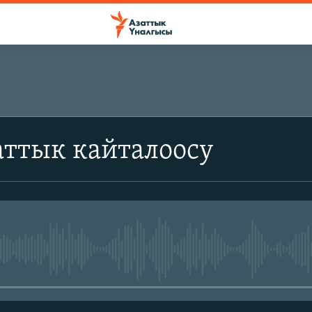
аттык кайталоосу
No media source currently avail