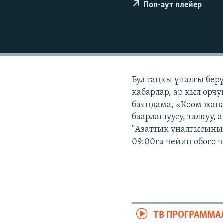
ЭЖЕ-СИҢДИЛЕР
Поп-аут плейер
АЗАТТЫК+
ЫҢГАЙСЫЗ СУРООЛОР
Бул таңкы үналгы бер
кабарлар, ар кыл орчу
баяндама, «Коом жана
баарлашуусу, талкуу, 
"Азаттык үналгысынын
09:00га чейин обого 
ТВ ПРОГРАММА