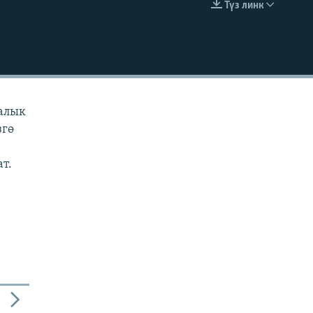
Түз линк
EMBED
ралык
згө
ат.