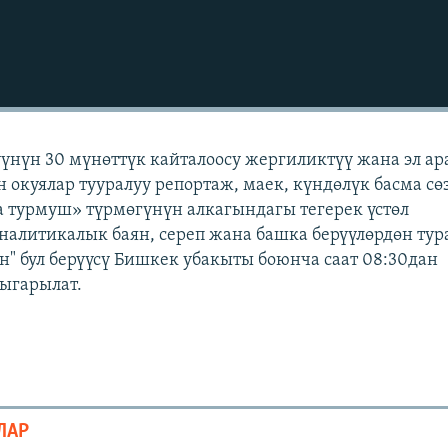
үүнүн 30 мүнөттүк кайталоосу жергиликтүү жана эл а
н окуялар тууралуу репортаж, маек, күндөлүк басма сө
 турмуш» түрмөгүнүн алкагындагы тегерек үстөл
аналитикалык баян, сереп жана башка берүүлөрдөн тур
" бул берүүсү Бишкек убакыты боюнча саат 08:30дан
чыгарылат.
ЛАР