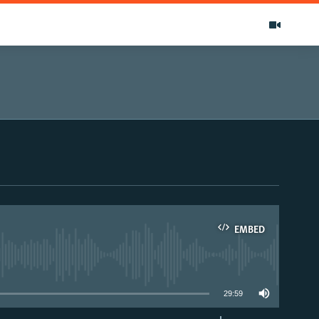
EMBED
able
29:59