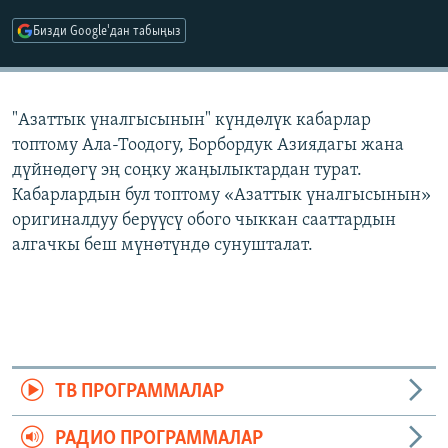
ОНЛАЙН ШЕРИНЕ
ЭЖЕ-СИҢДИЛЕР
Бизди Google'дан табыңыз
АЗАТТЫК+
ЫҢГАЙСЫЗ СУРООЛОР
"Азаттык үналгысынын" күндөлүк кабарлар
топтому Ала-Тоодогу, Борбордук Азиядагы жана
ЭЕ/АРнун бардык сайттары
дүйнөдөгү эң соңку жаңылыктардан турат.
Кабарлардын бул топтому «Азаттык үналгысынын»
оригиналдуу берүүсү обого чыккан сааттардын
алгачкы беш мүнөтүндө сунушталат.
ТВ ПРОГРАММАЛАР
РАДИО ПРОГРАММАЛАР