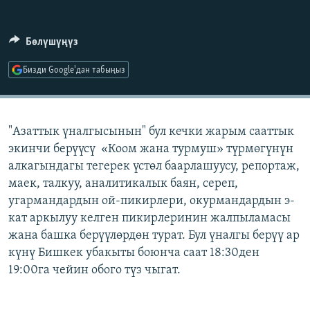
ОНЛАЙН ШЕРИНЕ
ЭЖЕ-СИҢДИЛЕР
АЗАТТЫК+
Бөлүшүңүз
ЫҢГАЙСЫЗ СУРООЛОР
Бизди Google'дан табыңыз
ЭЕ/АРнун бардык сайттары
"Азаттык үналгысынын" бул кечки жарым сааттык
экинчи берүүсү «Коом жана турмуш» түрмөгүнүн
алкагындагы тегерек үстөл баарлашуусу, репортаж,
маек, талкуу, аналитикалык баян, сереп,
угармандардын ой-пикирлери, окурмандардын э-
кат аркылуу келген пикирлеринин жалпыламасы
жана башка берүүлөрдөн турат. Бул үналгы берүү ар
күнү Бишкек убакыты боюнча саат 18:30ден
19:00га чейин обого түз чыгат.