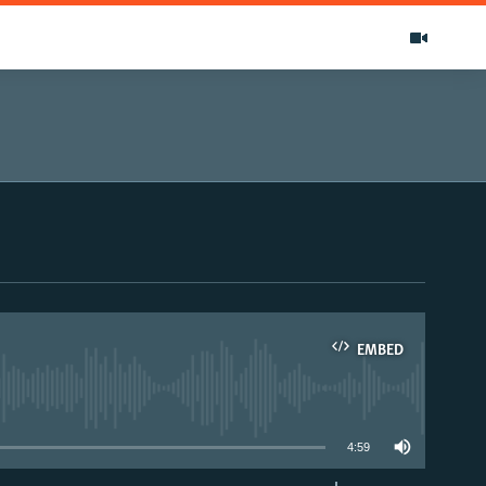
EMBED
able
4:59