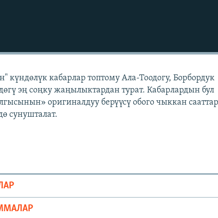
" күндөлүк кабарлар топтому Ала-Тоодогу, Борбордук
өгү эң соңку жаңылыктардан турат. Кабарлардын бул
лгысынын» оригиналдуу берүүсү обого чыккан саатта
ө сунушталат.
ЛАР
ММАЛАР