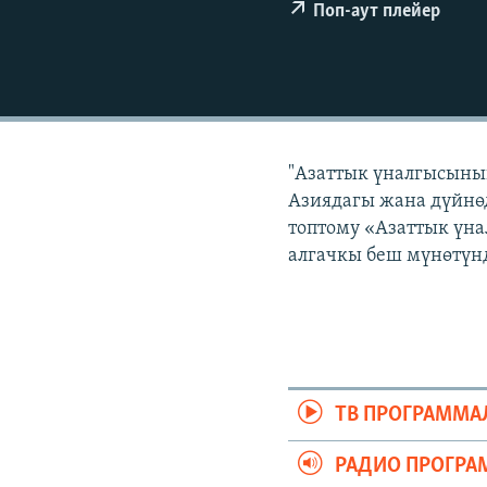
ЭЖЕ-СИҢДИЛЕР
Поп-аут плейер
АЗАТТЫК+
ЫҢГАЙСЫЗ СУРООЛОР
"Азаттык үналгысынын
Азиядагы жана дүйнөд
топтому «Азаттык үна
алгачкы беш мүнөтүнд
ТВ ПРОГРАММА
РАДИО ПРОГРА