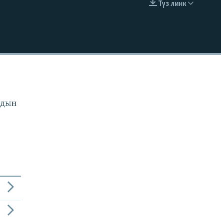
Түз линк
EMBED
рдын