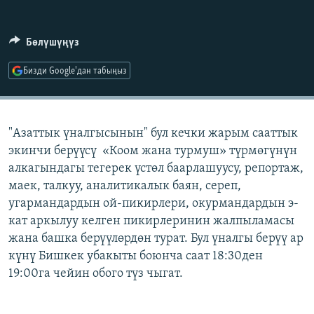
ОНЛАЙН ШЕРИНЕ
ЭЖЕ-СИҢДИЛЕР
АЗАТТЫК+
Бөлүшүңүз
ЫҢГАЙСЫЗ СУРООЛОР
Бизди Google'дан табыңыз
ЭЕ/АРнун бардык сайттары
"Азаттык үналгысынын" бул кечки жарым сааттык
экинчи берүүсү «Коом жана турмуш» түрмөгүнүн
алкагындагы тегерек үстөл баарлашуусу, репортаж,
маек, талкуу, аналитикалык баян, сереп,
угармандардын ой-пикирлери, окурмандардын э-
кат аркылуу келген пикирлеринин жалпыламасы
жана башка берүүлөрдөн турат. Бул үналгы берүү ар
күнү Бишкек убакыты боюнча саат 18:30ден
19:00га чейин обого түз чыгат.